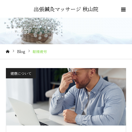
出張鍼灸マッサージ 秋山院
眼精疲労
Blog
眼精疲労
ホーム
健康について