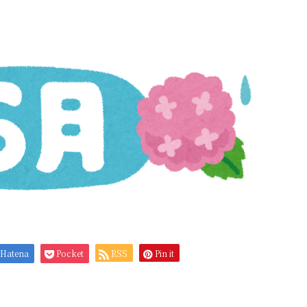
Hatena
Pocket
RSS
Pin it