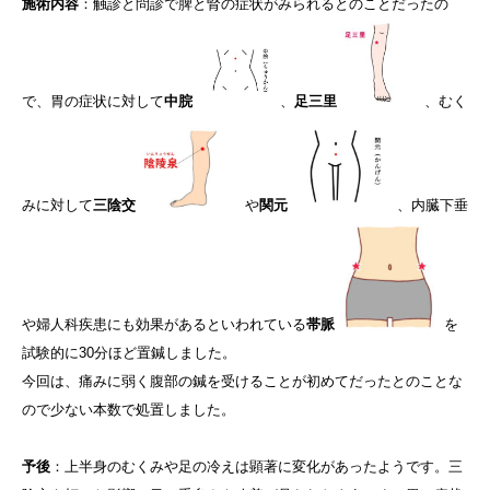
施術内容
：触診と問診で脾と腎の症状がみられるとのことだったの
で、胃の症状に対して
中脘
、
足三里
、むく
みに対して
三陰交
や
関元
、内臓下垂
や婦人科疾患にも効果があるといわれている
帯脈
を
試験的に30分ほど置鍼しました。
今回は、痛みに弱く腹部の鍼を受けることが初めてだったとのことな
ので少ない本数で処置しました。
予後
：上半身のむくみや足の冷えは顕著に変化があったようです。三